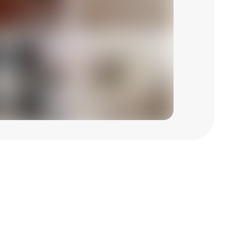
, паркете, плитке, лестницах и 
вий. Устранение постмонтажных 