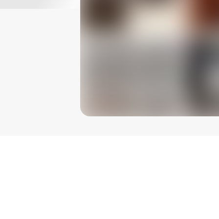
ление, устранение повреждений на дверях, мебели
декоративных элементах.

арапин, сколов, прожигов, химических воздейст